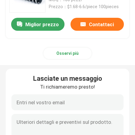
Prezzo：$1.68-6.6/piece 100pieces
Striscia di sigillo della spazzola
Miglior prezzo
Contattaci
Spazzole per levigare
Osservi più
Spazzole per lattoni
Spazzola per graffiare una mucca
Lasciate un messaggio
Ti richiameremo presto!
Spazzola abrasiva per ruote in nylon
Spazzola per tubi di filo
Spazzola a molla