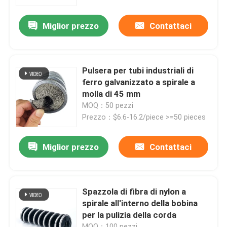
Miglior prezzo
Contattaci
Fatory Tour
Controllo di qualità
Pulsera per tubi industriali di
ferro galvanizzato a spirale a
Contattaci
molla di 45 mm
MOQ：50 pezzi
Prezzo：$6.6-16.2/piece >=50 pieces
Richiedere un preventivo
Miglior prezzo
Contattaci
Strisce per spazzole industriali
Spazzole cilindriche industriali
Spazzola di fibra di nylon a
spirale all'interno della bobina
per la pulizia della corda
Spazzole a rulli industriali
MOQ：100 pezzi