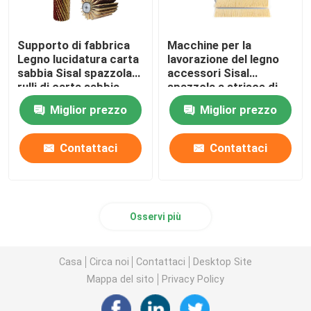
Supporto di fabbrica
Macchine per la
Legno lucidatura carta
lavorazione del legno
sabbia Sisal spazzola
accessori Sisal
rulli di carta sabbia
spazzola a strisce di
sostituti Sisal tamburo
carta da sabbia Per
Miglior prezzo
Miglior prezzo
Sander
spazzola per la
lucidatura del legno
Contattaci
Contattaci
Osservi più
Casa
Circa noi
Contattaci
Desktop Site
Mappa del sito
Privacy Policy