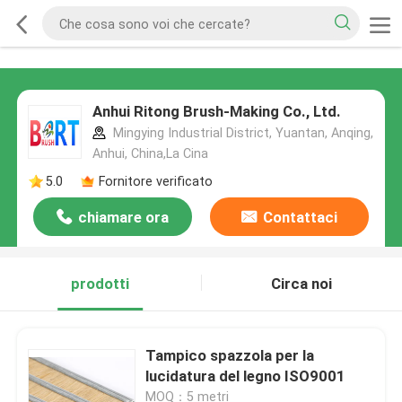
Anhui Ritong Brush-Making Co., Ltd.
Mingying Industrial District, Yuantan, Anqing,
Anhui, China,La Cina
5.0
Fornitore verificato
chiamare ora
Contattaci
prodotti
Circa noi
Tampico spazzola per la
lucidatura del legno ISO9001
MOQ：5 metri