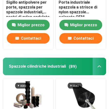
Sigillo antipolvere per
Porta industriale
porte, spazzola per
spazzola a strisce di
Spazzola per la diffusione della rete
spazzole industriali,
nylon spazzole
nastri di nylon ondulato
colorate OEM
personalizzati
Miglior prezzo
Miglior prezzo
Spazzole industriali su misura
Contattaci
Contattaci
Spazzole cilindriche industriali
(89)