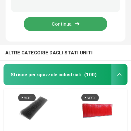
Spazzole per trasportatori cilindrici industriali rotanti di nylon per la pulizia dei frutti
Polipropilene per la pulizia di nastri trasportatori con spazzole cilindriche industriali ODM
Striscia di sigillo della spazzola
ODM Massaggio Corporeo Scratch Automatico Spazzola Vacca Swing Per Fattoria
PLC elettrico Cattle graffiare spazzola Rub per il massaggio del corpo della mucca
Spazzole per levigare
Spazzole per lattoni
ALTRE CATEGORIE DAGLI STATI UNITI
Spazzola per graffiare una mucca
Strisce per spazzole industriali
(100)
Spazzola abrasiva per ruote in nylon
Spazzola per tubi di filo
Spazzola a molla