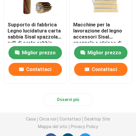
Supporto di fabbrica
Macchine per la
Legno lucidatura carta
lavorazione del legno
sabbia Sisal spazzola
accessori Sisal
rulli di carta sabbia
spazzola a strisce di
sostituti Sisal tamburo
carta da sabbia Per
Miglior prezzo
Miglior prezzo
Sander
spazzola per la
lucidatura del legno
Contattaci
Contattaci
Osservi più
Casa
Circa noi
Contattaci
Desktop Site
Mappa del sito
Privacy Policy