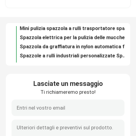
Mini pulizia spazzola a rulli trasportatore spazzola cilindrico per carte da poker macchina di produzione
Spazzola elettrica per la pulizia delle mucche Scraper per il corpo Automatico 60 kg
Fatory Tour
Spazzola da graffiatura in nylon automatica facile da oscillare 14 kg
Spazzole a rulli industriali personalizzate Spazzola di pulizia con nastro trasportatore 80 mm
Controllo di qualità
Spazzole per la pulizia cilindrica a frusta di nylon industriale per nastri trasportatori di frutta e verdura
Spazzole a rulli industriali di lavaggio a rotazione Spazzole a scrub cilindrico ODM
Contattaci
Pulizia di cintura di patate per frutta e verdura
Microfibra per spazzatura di polveri da trasportatore
Richiedere un preventivo
Fabbricazione a base di fibre sintetiche
Lasciate un messaggio
Spazzole a rulli per lavaggio con buco di nylon spazzole per trasportatori industriali
Ti richiameremo presto!
Strisce per spazzole industriali
Frutta e ortaggi Pulizzatrici industriali a rulli Pulizzatrici a rotatore
Vacche da fattoria concave che si grattano spazzola massaggio del corpo per il prurito
PP Prurito di bestiame, spazzola da raschiatura per il bagno del corpo 50 kg
Spazzole cilindriche industriali
Spazzole automatiche elettriche per la cura del bestiame spazzole a rulli di mucca spazzolino per la schiena grattatore
Pulizzatrici a nastro trasportatore a rotante cilindrica a pennello di nylon
Spazzole a rulli industriali