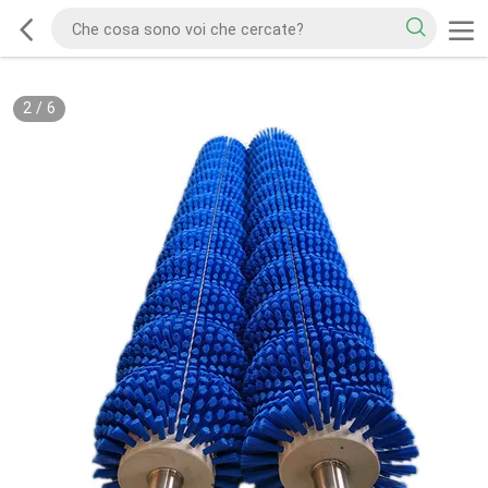
2
/
6