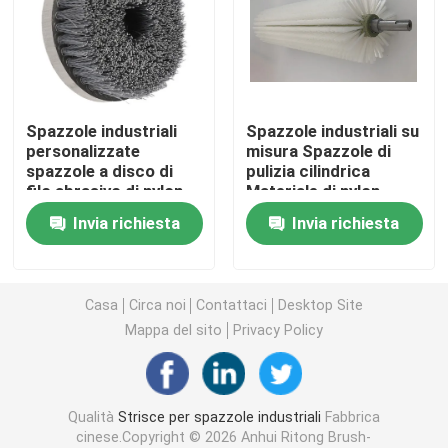
Striscia di sigillo della spazzola
Spazzole per levigare
Spazzole industriali
Spazzole industriali su
personalizzate
misura Spazzole di
spazzole a disco di
pulizia cilindrica
Spazzole per lattoni
filo abrasivo di nylon
Materiale di nylon
per lucidatura
Spazzole di pennello
Invia richiesta
Invia richiesta
industriale
Spazzola per graffiare una mucca
Spazzola abrasiva per ruote in nylon
Casa
Circa noi
Contattaci
Desktop Site
Mappa del sito
Privacy Policy
Spazzola per tubi di filo
Qualità
Strisce per spazzole industriali
Fabbrica
Spazzola a molla
cinese.Copyright © 2026 Anhui Ritong Brush-