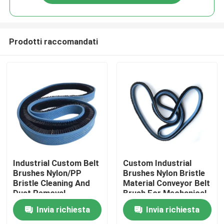
Prodotti raccomandati
Casa
Industrial Custom Belt
Custom Industrial
Brushes Nylon/PP
Brushes Nylon Bristle
Bristle Cleaning And
Material Conveyor Belt
Prodotti
Dust Removal
Brush For Mechanical
Conveyor Belt Brush
Support And
Invia richiesta
Invia richiesta
For Transmission And
Conveying
Chi siamo
Transportation