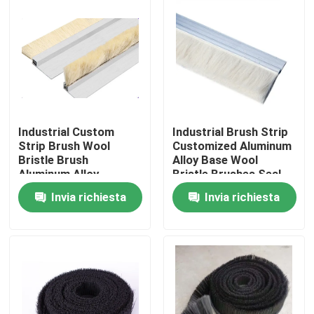
Fatory Tour
Controllo di qualità
Contattaci
Industrial Custom
Industrial Brush Strip
Strip Brush Wool
Customized Aluminum
Bristle Brush
Alloy Base Wool
Richiedere un preventivo
Aluminum Alloy
Bristle Brushes Seal
Bracket Strip Brush
Strip Brush
Invia richiesta
Invia richiesta
Cleaning Brush Strip
Strisce per spazzole industriali
Spazzole cilindriche industriali
Spazzole a rulli industriali