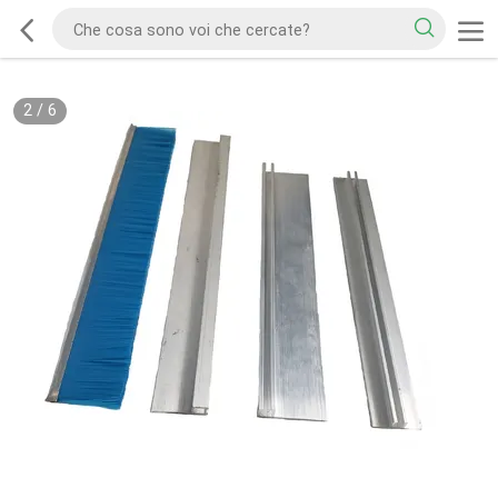
2
/
6