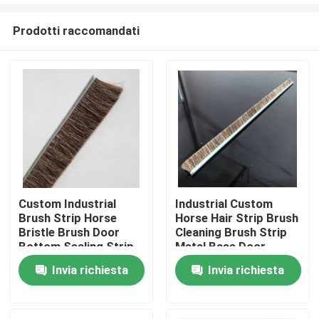
Prodotti raccomandati
Custom Industrial
Industrial Custom
Brush Strip Horse
Horse Hair Strip Brush
Casa
Bristle Brush Door
Cleaning Brush Strip
Bottom Sealing Strip
Metal Base Door
Brush For
Sweep Brush Horse
Invia richiesta
Invia richiesta
Prodotti
Sealing/Cleaning/Dust
Hair Strip Brush
Removal
Chi siamo