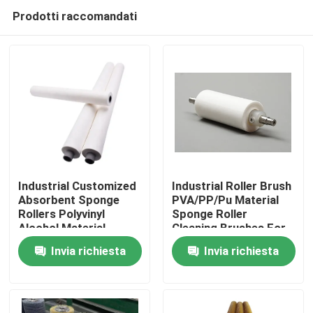
Prodotti raccomandati
Industrial Customized
Industrial Roller Brush
Absorbent Sponge
PVA/PP/Pu Material
Rollers Polyvinyl
Sponge Roller
Casa
Alcohol Material
Cleaning Brushes For
Absorb Water Sponge
Glass Industry
Invia richiesta
Invia richiesta
Roller For Glass
Cleaning
Prodotti
Industry
Chi siamo