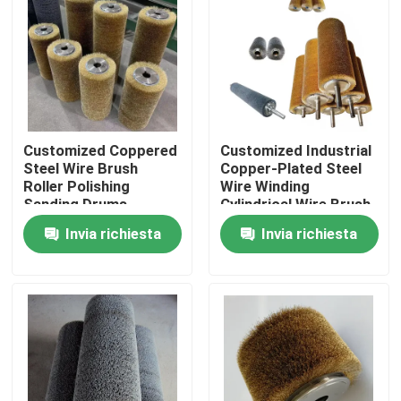
Fatory Tour
Controllo di qualità
Customized Coppered
Customized Industrial
Contattaci
Steel Wire Brush
Copper-Plated Steel
Roller Polishing
Wire Winding
Sanding Drums
Cylindrical Wire Brush
Richiedere un preventivo
For Wood Texture
Invia richiesta
Invia richiesta
Processing
Strisce per spazzole industriali
Spazzole cilindriche industriali
Spazzole a rulli industriali