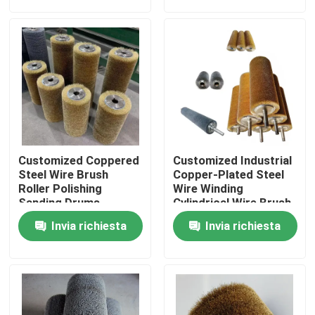
Fatory Tour
Controllo di qualità
Contattaci
Customized Coppered
Customized Industrial
Richiedere un preventivo
Steel Wire Brush
Copper-Plated Steel
Roller Polishing
Wire Winding
Sanding Drums
Cylindrical Wire Brush
For Wood Texture
Strisce per spazzole industriali
Invia richiesta
Invia richiesta
Processing
Spazzole cilindriche industriali
Spazzole a rulli industriali