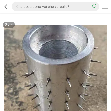
2
/
4