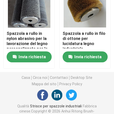
Striscia di sigillo della spazzola
Spazzole per levigare
Spazzola a rullo in
Spazzola a rullo in filo
nylon abrasivo per la
di ottone per
lavorazione del legno
lucidatura legno
Spazzole per lattoni
personalizzata per la
industriale
finitura del legno
Invia richiesta
Invia richiesta
Spazzola per graffiare una mucca
Spazzola abrasiva per ruote in nylon
Casa
Circa noi
Contattaci
Desktop Site
Mappa del sito
Privacy Policy
Spazzola per tubi di filo
Qualità
Strisce per spazzole industriali
Fabbrica
Spazzola a molla
cinese.Copyright © 2026 Anhui Ritong Brush-