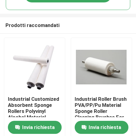
Prodotti raccomandati
Casa
Industrial Customized
Industrial Roller Brush
Absorbent Sponge
PVA/PP/Pu Material
Rollers Polyvinyl
Sponge Roller
Prodotti
Alcohol Material
Cleaning Brushes For
Absorb Water Sponge
Glass Industry
Invia richiesta
Invia richiesta
Roller For Glass
Cleaning
Chi siamo
Industry